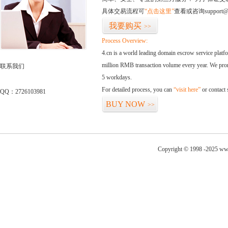
具体交易流程可
“点击这里”
查看或咨询support@
我要购买
>>
Process Overview:
4.cn is a world leading domain escrow service plat
million RMB transaction volume every year. We promi
联系我们
5 workdays.
For detailed process, you can
“visit here”
or contact
QQ：2726103981
BUY NOW
>>
Copyright © 1998 -2025 www