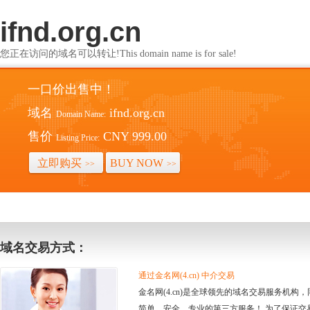
ifnd.org.cn
您正在访问的域名可以转让!This domain name is for sale!
一口价出售中！
域名
ifnd.org.cn
Domain Name:
售价
CNY 999.00
Listing Price:
立即购买
BUY NOW
>>
>>
域名交易方式：
通过金名网(4.cn) 中介交易
金名网(4.cn)是全球领先的域名交易服务机
简单、安全、专业的第三方服务！ 为了保证交